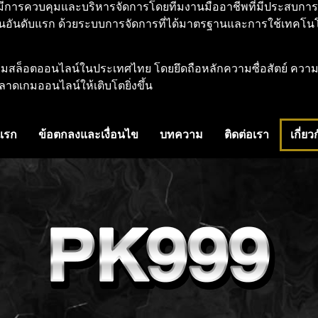
ดยมีการควบคุมและบริหารจัดการโดยทีมงานมืออาชีพที่มีประสบ
ป็นอันดับแรก ด้วยระบบการจัดการที่ได้มาตรฐานและการใช้เทคโ
รมเกมสล็อตออนไลน์ในประเทศไทย โดยยึดถือหลักความซื่อสัตย์ คว
ดเกมออนไลน์ให้เติบโตยิ่งขึ้น
แรก
ข้อตกลงและเงื่อนไข
บทความ
ติดต่อเรา
เกี่ยว